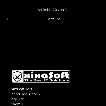
Artikel 1 - 20 von 24
Seite
1
xixaSoft HdO
Agha Hadi Chowk
o/p SRD
Skardu