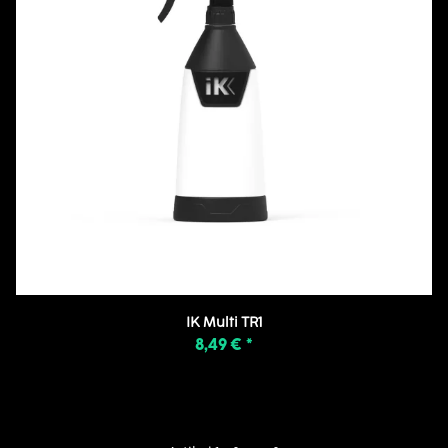
IK Multi TR1
8,49 €
*