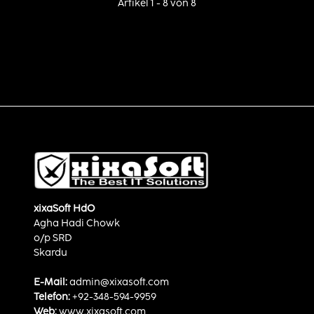
Artikel 1 - 8 von 8
xixaSoft HdO
Agha Hadi Chowk
o/p SRD
Skardu
E-Mail:
admin@xixasoft.com
Telefon:
+92-348-594-9959
Web:
www.xixasoft.com