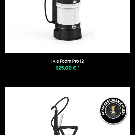
IK e Foam Pro 12
325,00 €
*