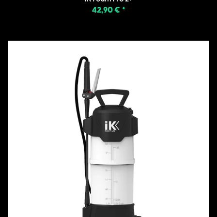
42,90 €
*