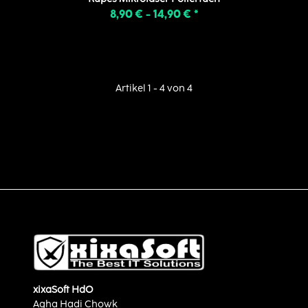
8,90 € -
14,90 €
*
Artikel 1 - 4 von 4
xixaSoft HdO
Agha Hadi Chowk