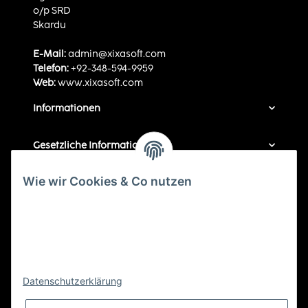
o/p SRD
Skardu
E-Mail:
admin@xixasoft.com
Telefon:
+92-348-594-9959
Web:
www.xixasoft.com
Informationen
Gesetzliche Informationen
Bequem bezahlen
Wie wir Cookies & Co nutzen
Durch Klicken auf „Alle akzeptieren“ gestatten Sie den
Einsatz folgender Dienste auf unserer Website: YouTube,
Vimeo, Google Dienste. Sie können die Einstellung
jederzeit ändern (Fingerabdruck-Icon links unten). Weitere
Details finden Sie unte
Konfigurieren
und in unserer
Versand durch
Datenschutzerklärung
.